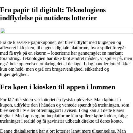
Fra papir til digitalt: Teknologiens
indflydelse på nutidens lotterier
Fra de klassiske papirkuponer, der blev udfyldt med kuglepen og
afleveret i kiosken, til dagens digitale platforme, hvor spillet foregår
med få tryk på en skærm – lotterierne har gennemgået en markant
forandring. Teknologien har ikke blot ændret måden, vi spiller på, men
også hele oplevelsen omkring det at deltage. I dag handler lotteri ikke
kun om held, men også om brugervenlighed, sikkerhed og
tilgængelighed.
Fra køen i kiosken til appen i lommen
For få årtier siden var lotteriet en fysisk oplevelse. Man købte sin
kupon, udfyldte den i hånden og ventede spændt på trækningen, som
blev sendt i tv eller offentliggjort i avisen. I dag kan alt dette klares
digitalt. Med apps og onlineplatforme kan spillere købe lodder, følge
trækninger i realtid og få gevinster udbetalt direkte til deres konto.
Denne digitalisering har gjort lotterier langt mere tilgængelige. Man