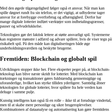
Med den øgede tilgængelighed følger også et ansvar. Når man kan
spille døgnet rundt fra sin telefon, er det vigtigt, at udbyderne tager
ansvar for at forebygge overforbrug og afhængighed. Derfor har
mange digitale lotterier indført værktøjer som indbetalingsgrænser,
pauser og selvudelukkelse.
Teknologien gør det faktisk lettere at støtte ansvarligt spil. Systemerne
kan registrere mønstre i adfærd og advare spillere, hvis de viser tegn på
risikabelt spil. På den måde kan digitaliseringen både øge
underholdningsværdien og beskytte brugerne.
Fremtiden: Blockchain og globalt spil
Udviklingen stopper ikke her. Flere eksperter peger på, at blockchain-
teknologi kan blive næste skridt for lotterier. Med blockchain kan
trækninger og transaktioner gøres fuldstændig gennemsigtige og
uforanderlige, hvilket kan styrke tilliden yderligere. Samtidig åbner
teknologien for globale lotterier, hvor spillere fra hele verden kan
deltage i samme pulje.
Kunstig intelligens kan også få en rolle – ikke til at forudsige vindertal,
men til at skabe mere personlige og sikre brugeroplevelser.
Kombinationen af dataanalyse og automatisering kan gøre fremtidens