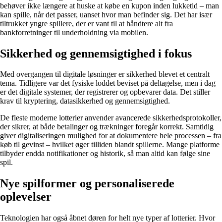
behøver ikke længere at huske at købe en kupon inden lukketid – man
kan spille, når det passer, uanset hvor man befinder sig. Det har især
tiltrukket yngre spillere, der er vant til at håndtere alt fra
bankforretninger til underholdning via mobilen.
Sikkerhed og gennemsigtighed i fokus
Med overgangen til digitale løsninger er sikkerhed blevet et centralt
tema. Tidligere var det fysiske loddet beviset på deltagelse, men i dag
er det digitale systemer, der registrerer og opbevarer data. Det stiller
krav til kryptering, datasikkerhed og gennemsigtighed.
De fleste moderne lotterier anvender avancerede sikkerhedsprotokoller,
der sikrer, at både betalinger og trækninger foregår korrekt. Samtidig
giver digitaliseringen mulighed for at dokumentere hele processen – fra
køb til gevinst – hvilket øger tilliden blandt spillerne. Mange platforme
tilbyder endda notifikationer og historik, så man altid kan følge sine
spil.
Nye spilformer og personaliserede
oplevelser
Teknologien har også åbnet døren for helt nye typer af lotterier. Hvor