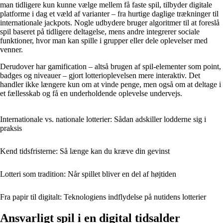
man tidligere kun kunne vælge mellem få faste spil, tilbyder digitale
platforme i dag et væld af varianter – fra hurtige daglige trækninger til
internationale jackpots. Nogle udbydere bruger algoritmer til at foreslå
spil baseret på tidligere deltagelse, mens andre integrerer sociale
funktioner, hvor man kan spille i grupper eller dele oplevelser med
venner.
Derudover har gamification – altså brugen af spil-elementer som point,
badges og niveauer – gjort lotterioplevelsen mere interaktiv. Det
handler ikke længere kun om at vinde penge, men også om at deltage i
et fællesskab og få en underholdende oplevelse undervejs.
Internationale vs. nationale lotterier: Sådan adskiller lodderne sig i
praksis
Kend tidsfristerne: Så længe kan du kræve din gevinst
Lotteri som tradition: Når spillet bliver en del af højtiden
Fra papir til digitalt: Teknologiens indflydelse på nutidens lotterier
Ansvarligt spil i en digital tidsalder