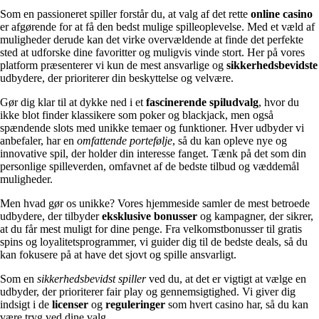
Som en passioneret spiller forstår du, at valg af det rette
online casino
er afgørende for at få den bedst mulige spilleoplevelse. Med et væld af
muligheder derude kan det virke overvældende at finde det perfekte
sted at udforske dine favoritter og muligvis vinde stort. Her på vores
platform præsenterer vi kun de mest ansvarlige og
sikkerhedsbevidste
udbydere, der prioriterer din beskyttelse og velvære.
Gør dig klar til at dykke ned i et
fascinerende spiludvalg
, hvor du
ikke blot finder klassikere som poker og blackjack, men også
spændende slots med unikke temaer og funktioner. Hver udbyder vi
anbefaler, har en
omfattende portefølje
, så du kan opleve nye og
innovative spil, der holder din interesse fanget. Tænk på det som din
personlige spilleverden, omfavnet af de bedste tilbud og væddemål
muligheder.
Men hvad gør os unikke? Vores hjemmeside samler de mest betroede
udbydere, der tilbyder
eksklusive bonusser
og kampagner, der sikrer,
at du får mest muligt for dine penge. Fra velkomstbonusser til gratis
spins og loyalitetsprogrammer, vi guider dig til de bedste deals, så du
kan fokusere på at have det sjovt og spille ansvarligt.
Som en
sikkerhedsbevidst spiller
ved du, at det er vigtigt at vælge en
udbyder, der prioriterer fair play og gennemsigtighed. Vi giver dig
indsigt i de
licenser
og
reguleringer
som hvert casino har, så du kan
være tryg ved dine valg.