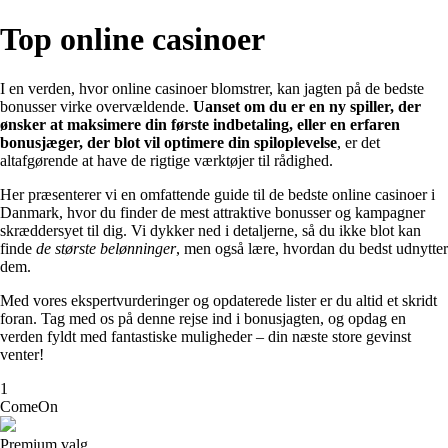
Top online casinoer
I en verden, hvor online casinoer blomstrer, kan jagten på de bedste
bonusser virke overvældende.
Uanset om du er en ny spiller, der
ønsker at maksimere din første indbetaling, eller en erfaren
bonusjæger, der blot vil optimere din spiloplevelse
, er det
altafgørende at have de rigtige værktøjer til rådighed.
Her præsenterer vi en omfattende guide til de bedste online casinoer i
Danmark, hvor du finder de mest attraktive bonusser og kampagner
skræddersyet til dig. Vi dykker ned i detaljerne, så du ikke blot kan
finde
de største belønninger
, men også lære, hvordan du bedst udnytter
dem.
Med vores ekspertvurderinger og opdaterede lister er du altid et skridt
foran. Tag med os på denne rejse ind i bonusjagten, og opdag en
verden fyldt med fantastiske muligheder – din næste store gevinst
venter!
1
ComeOn
Premium valg