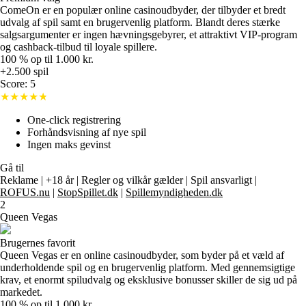
ComeOn er en populær online casinoudbyder, der tilbyder et bredt
udvalg af spil samt en brugervenlig platform. Blandt deres stærke
salgsargumenter er ingen hævningsgebyrer, et attraktivt VIP-program
og cashback-tilbud til loyale spillere.
100 % op til 1.000 kr.
+2.500 spil
Score: 5
One-click registrering
Forhåndsvisning af nye spil
Ingen maks gevinst
Gå til
Reklame | +18 år | Regler og vilkår gælder | Spil ansvarligt |
ROFUS.nu
|
StopSpillet.dk
|
Spillemyndigheden.dk
2
Queen Vegas
Brugernes favorit
Queen Vegas er en online casinoudbyder, som byder på et væld af
underholdende spil og en brugervenlig platform. Med gennemsigtige
krav, et enormt spiludvalg og eksklusive bonusser skiller de sig ud på
markedet.
100 % op til 1.000 kr.