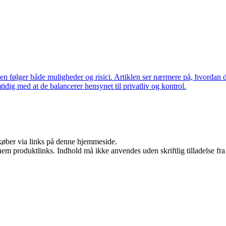
en følger både muligheder og risici. Artiklen ser nærmere på, hvordan 
tidig med at de balancerer hensynet til privatliv og kontrol.
u køber via links på denne hjemmeside.
nem produktlinks. Indhold må ikke anvendes uden skriftlig tilladelse fra