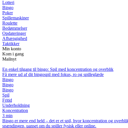
Lotteri
Bingo
Poker
Spillemaskiner
Roulette
Bedømmelser
Opdateringer
Afhængighed
Taktikker
Min konto
Kom i gang
Mailnyt
En enkel tilgang til bingo: Spil med koncentration og overblik
Få mere ud af dit bingospil med fokus, ro og spilleglæde
Bingo
Bingo
Bingo
Spil
Fritid
Underholdning
Koncentration
3 min
Bingo er mere end held – det er et spil, hvor koncentration og overbli
spændingen, uanset om du spiller fysisk eller online.