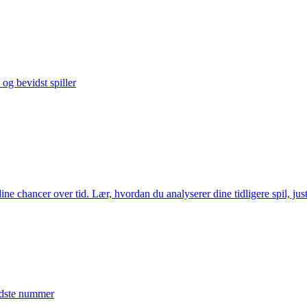
 og bevidst spiller
 chancer over tid. Lær, hvordan du analyserer dine tidligere spil, juster
sidste nummer