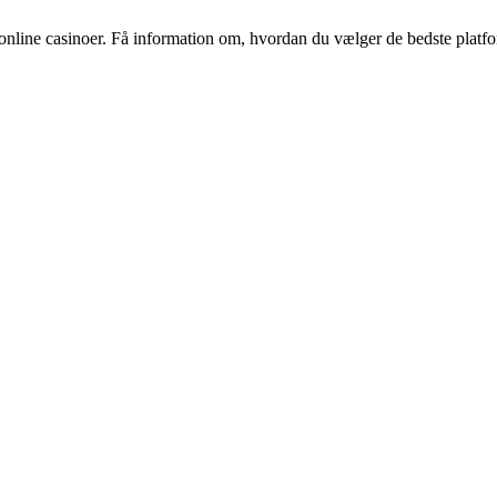
ine casinoer. Få information om, hvordan du vælger de bedste platforme,