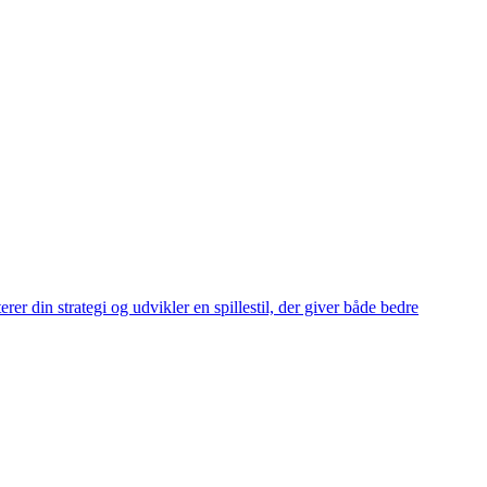
er din strategi og udvikler en spillestil, der giver både bedre