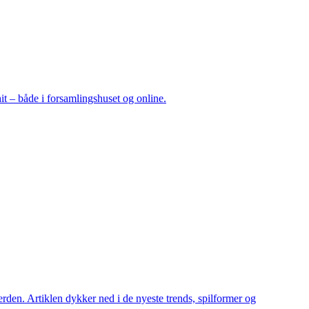
it – både i forsamlingshuset og online.
erden. Artiklen dykker ned i de nyeste trends, spilformer og