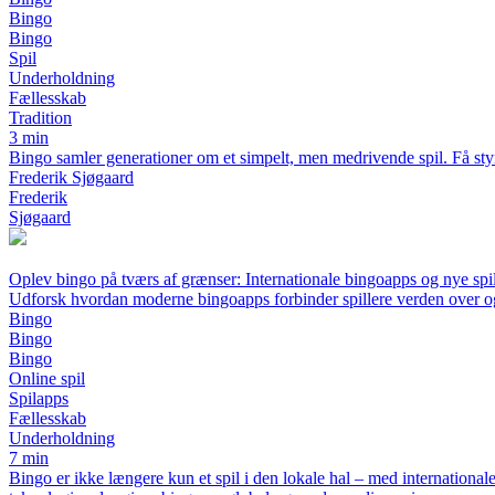
Bingo
Bingo
Spil
Underholdning
Fællesskab
Tradition
3 min
Bingo samler generationer om et simpelt, men medrivende spil. Få styr 
Frederik Sjøgaard
Frederik
Sjøgaard
Oplev bingo på tværs af grænser: Internationale bingoapps og nye spi
Udforsk hvordan moderne bingoapps forbinder spillere verden over og
Bingo
Bingo
Bingo
Online spil
Spilapps
Fællesskab
Underholdning
7 min
Bingo er ikke længere kun et spil i den lokale hal – med international