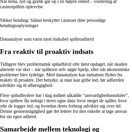
Når tema, lyd og grafik går op i en højere enhed – vurdering af
casinospillets oplevelse
Sikker betaling: Sådan beskytter casinoer dine personlige
betalingsoplysninger
Dataanalyse som værn mod risikabel spilleradfærd
Fra reaktiv til proaktiv indsats
Tidligere blev problematisk spiladfærd ofte først opdaget, når skaden
allerede var sket – når spilleren selv søgte hjælp, eller når økonomiske
problemer blev tydelige. Med dataanalyse kan indsatsen flyttes fra
reaktiv til proaktiv. Det betyder, at man kan gribe ind, før adfærden
udvikler sig til afhængighed.
Flere spiludbydere har i dag indført såkaldte “ansvarlighedsmoduler”,
hvor spillere får indsigt i deres egne data: hvor meget de spiller, hvor
ofte de logger ind, og hvordan deres forbrug udvikler sig over tid.
Denne gennemsigtighed gør det lettere for den enkelte at tage ansvar
for sin egen adfærd.
Samarbejde mellem teknologi og